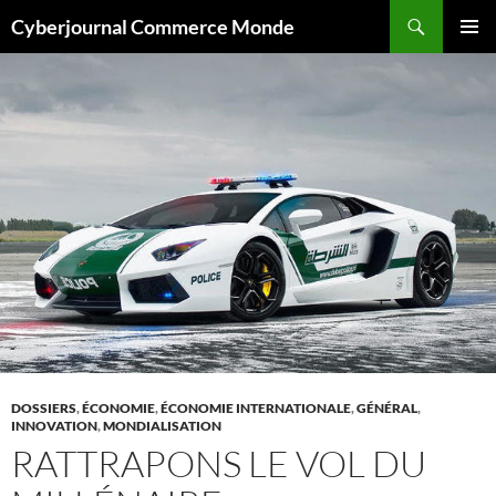
Aller
Recherche
Cyberjournal Commerce Monde
au
MENU
contenu
PRINCI
DOSSIERS
,
ÉCONOMIE
,
ÉCONOMIE INTERNATIONALE
,
GÉNÉRAL
,
INNOVATION
,
MONDIALISATION
RATTRAPONS LE VOL DU