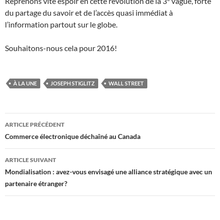
Reprenons vite espoir en cette révolution de la 3
vague, forte
du partage du savoir et de l’accès quasi immédiat à
l’information partout sur le globe.
Souhaitons-nous cela pour 2016!
À LA UNE
JOSEPH STIGLITZ
WALL STREET
Navigation
ARTICLE PRÉCÉDENT
des
Commerce électronique déchaîné au Canada
articles
ARTICLE SUIVANT
Mondialisation : avez-vous envisagé une alliance stratégique avec un
partenaire étranger?