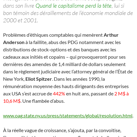
dans son livre
Quand le capitalisme perd la tête
, lui si
bon témoin des déraillements de l’économie mondiale de
2000 et 2001.
Problèmes d’éthiques comptables qui menèrent
Arthur
Anderson
à la faillite, abus des PDG notamment avec les
distributions de stock-options et des banques avec les
cadeaux aux initiés et copains – qui provoqueront pour ses
dernières des amendes de 1,4 milliard de dollars seulement
dans le règlement judiciaire avec l’attorney général de l’État de
New York,
Eliot Spitzer
. Dans les années 1990, la
rémunération moyenne des hauts dirigeants des entreprises
aux USA s’est accrue de
442%
en huit ans, passant de
2 M$ à
10,6 M$
. Une flambée d’abus.
www.oag.state.ny.us/press/statements/global/resolution.html
.
À la réelle vague de croissance, s’ajouta, par la convoitise,